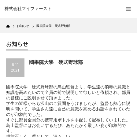
株式会社マイファースト
Home
お知らせ
國學院大學 硬式野球部
お知らせ
國學院大學 硬式野球部
8.11
2021
國學院大学 硬式野球部の鳥山監督より、学生達の消毒の意識と
知識を高めたいので全員の前で説明して欲しいと依頼され、部員
の皆様にご説明させて頂きました。
学生の皆様からも沢山のご質問をうけましたが、監督も熱心に説
明を聞いて、学生さん達に自己の意識を高めるお話をされていた
のが印象的でした。
すぐに部員全員分の携帯用ボトルを手配して配布していました。
鳥山監督にはお会いするたび、あたたかく厳しい姿が印象的で
す。
規律正しく、凛として、清々しい