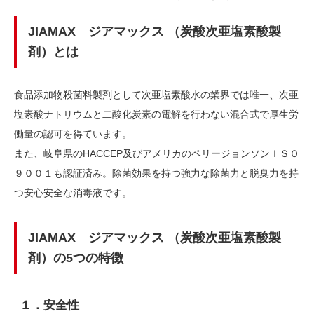
JIAMAX ジアマックス （炭酸次亜塩素酸製
剤）とは
食品添加物殺菌料製剤として次亜塩素酸水の業界では唯一、次亜
塩素酸ナトリウムと⼆酸化炭素の電解を行わない混合式で厚生労
働量の認可を得ています。
また、岐阜県のHACCEP及びアメリカのペリージョンソンＩＳＯ
９００１も認証済み。除菌効果を持つ強力な除菌力と脱臭力を持
つ安心安全な消毒液です。
JIAMAX ジアマックス （炭酸次亜塩素酸製
剤）の5つの特徴
１．安全性