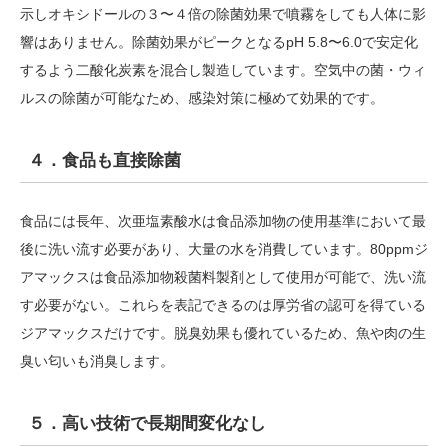
示しオキシドールの３〜４倍の除菌効果で噴霧をしても人体に影
響はありません。除菌効果がピークとなるpH 5.8〜6.0で安定化
するよう二酸化炭素を混合し製造しています。空気中の菌・ウィ
ルスの除菌が可能なため、感染対策に極めて効果的です。
４．食品も直接除菌
食品には長年、次亜塩素酸水は食品添加物の使用基準において最
後に洗い流す必要があり、大量の水を消費しています。80ppmジ
アマックスは⾷品添加物殺菌料製剤として使用が可能で、洗い流
す必要がない。これらを表記できるのは厚労省の認可を得ている
ジアマックスだけです。脱臭効果も優れているため、魚や肉の生
臭い匂いも消臭します。
５．高い技術で長期間変化なし