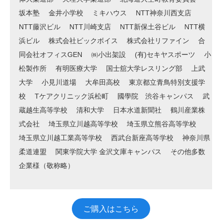
坂本塾
金井小学校
ミキハウス
NTT神奈川西支店
NTT藤沢ビル
NTT川崎支店
NTT新保土谷ビル
NTT横
浜ビル
株式会社ビックボイス
株式会社リファイン
合
同会社オフィスGEN
㈱小出架設
(有)セキヤスポーツ
小
松製作所
有明医療大学
国士舘大学レスリング部
上武
大学
小見川道場
大牟田高校
東京都立青鳥特別支援学
校
Tケアクリニック浜松町
國學院 渋谷キャンパス
武
蔵越生高等学校
清和大学
日本水道新聞社
鶴川産業株
式会社
埼玉県立川越高等学校
埼玉県立熊谷高等学校
埼玉県立川越工業高等学校
西武台新座高等学校
神奈川県
柔道連盟
関東学院大学 金沢文庫キャンパス
その他多数
企業様（敬称略）
ご購入はこちら