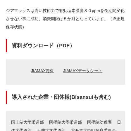
ジアマックスは高い技術力で有効塩素濃度８０ppmを長期間変化
させない事に成功、消費期限は５か月となっています。（※正規
保存状態）
資料ダウンロード（PDF）
JIAMAX資料
JIAMAXデータシート
導入された企業・団体様(Bisansuiも含む)
国士舘大学柔道部
國學院大學柔道部
國學院幼稚園
日
体大柔道部
天理大学柔道部
北海道大空町教育委員会