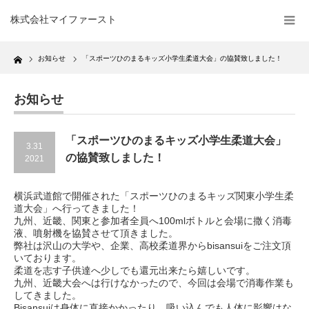
株式会社マイファースト
Home
お知らせ
「スポーツひのまるキッズ小学生柔道大会」の協賛致しました！
お知らせ
「スポーツひのまるキッズ小学生柔道大会」
3.31
の協賛致しました！
2021
横浜武道館で開催された「スポーツひのまるキッズ関東小学生柔
道大会」へ行ってきました！
九州、近畿、関東と参加者全員へ100mlボトルと会場に撒く消毒
液、噴射機を協賛させて頂きました。
弊社は沢山の大学や、企業、高校柔道界からbisansuiをご注文頂
いております。
柔道を志す子供達へ少しでも還元出来たら嬉しいです。
九州、近畿大会へは行けなかったので、今回は会場で消毒作業も
してきました。
Bisansuiは身体に直接かかったり、吸い込んでも人体に影響はな